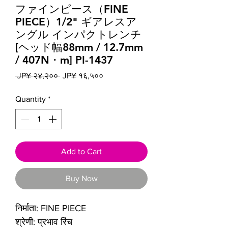
ファインピース（FINE
PIECE）1/2" ギアレスア
ングル インパクトレンチ
[ヘッド幅88mm / 12.7mm
/ 407N・m] PI-1437
Regular
Sale
 JP¥ २४,२०० 
JP¥ १६,५००
Price
Price
Quantity
*
Add to Cart
Buy Now
निर्माता: FINE PIECE
श्रेणी: प्रभाव रिंच