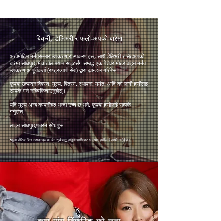
​बिक्री, डेलिभरी र फलो-अपको बारेमा
अटोमोटिभ मर्मतसम्भार उपकरण र उपकरणहरू, साथै डेलिभरी र सेटअपको
बारेमा सोधपुछ, मेचाडोल फ्यान साइटसँग सम्बद्ध एक पेशेवर मोटर वाहन मर्मत
उपकरण आपूर्तिकर्ता (राष्ट्रव्यापी सेवा) द्वारा ह्यान्डल गरिनेछ।
कृपया उत्पादन विवरण, मूल्य, वितरण, स्थापना, मर्मत, आदि को लागी हामीलाई
सम्पर्क गर्न नहिचकिचाउनुहोस्।
यदि मूल्य अन्य कम्पनीहरु भन्दा उच्च छ भने, कृपया हामीलाई सम्पर्क
गर्नुहोस्।
लाइन सोधपुछ
/
फारम सोधपुछ
*मूल्य सेटिङ बिना उत्पादनहरू (0 येन सूचीबद्ध)
) अनुमान
माथिबाट छ
कृपया हामीलाई सम्पर्क गर्नुहोस्।
कार संग टिंकरिङ को मजा