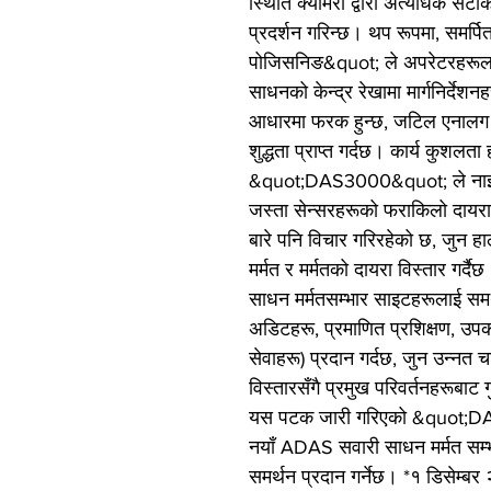
स्थिति क्यामेरा द्वारा अत्यधिक सट
प्रदर्शन गरिन्छ। थप रूपमा, समर
पोजिसनिङ&quot; ले अपरेटरहरूला
साधनको केन्द्र रेखामा मार्गनिर्देशनह
आधारमा फरक हुन्छ, जटिल एनालग कार
शुद्धता प्राप्त गर्दछ। कार्य कुशलता
&quot;DAS3000&quot; ले नाइट
जस्ता सेन्सरहरूको फराकिलो दायराको
बारे पनि विचार गरिरहेको छ, जुन हा
मर्मत र मर्मतको दायरा विस्तार गर्द
साधन मर्मतसम्भार साइटहरूलाई समर्थ
अडिटहरू, प्रमाणित प्रशिक्षण, उप
सेवाहरू) प्रदान गर्दछ, जुन उन्न
विस्तारसँगै प्रमुख परिवर्तनहरूबा
यस पटक जारी गरिएको &quot;DAS
नयाँ ADAS सवारी साधन मर्मत सम्भार
समर्थन प्रदान गर्नेछ। *१ डिसेम्