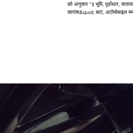
को अनुसार *३ भूमि, पूर्वाधार, यात
सारांश&quot; बाट, अटोमोबाइल मर्