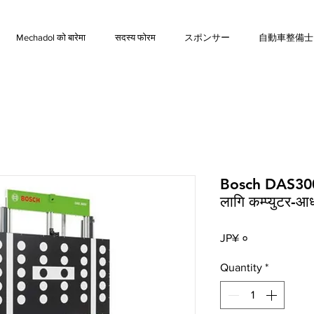
Mechadol को बारेमा
सदस्य फोरम
スポンサー
自動車整備士
Bosch DAS3000 
लागि कम्प्युटर-
Price
JP¥ ०
Quantity
*