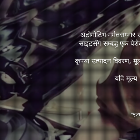
अटोमोटिभ मर्मतसम्भार
साइटसँग सम्बद्ध एक पेशेव
कृपया उत्पादन विवरण, मूल
यदि मूल्य 
*मूल्