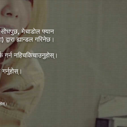
सोधपुछ, मेचाडोल फ्यान
) द्वारा ह्यान्डल गरिनेछ।
्क गर्न नहिचकिचाउनुहोस्।
गर्नुहोस्।
ुहोस्।