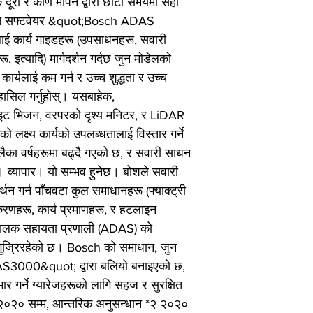
ीक दूरी र कोण मापन द्वारा छोटो समयमा सही
्पित सफ्टवेयर &quot;Bosch ADAS
ई कार्य गाइडहरू (उपसाधनहरू, सवारी
रू, इत्यादि) मार्गदर्शन गर्दछ जुन मोडेलको
्यलाई कम गर्न र उच्च शुद्धता र उच्च
 हासिल गर्नुहोस्। यसबाहेक,
 भिजन, वरपरको दृश्य मनिटर, र LiDAR
 लक्ष्य कार्यको उपलब्धतालाई विस्तार गर्ने
लैका वर्षहरूमा बढ्दै गएको छ, र सवारी साधन
ैछ। व्यापार। यो सम्भव हुनेछ। बोशले सवारी
न गर्न पाँचवटा कुल समाधानहरू (फ्याक्ट्री
करणहरू, कार्य प्रमाणहरू, र हटलाइन
त चालक सहायता प्रणाली (ADAS) को
ट गुज्रिरहेको छ। Bosch को समाधान, जुन
3000&quot; द्वारा बलियो बनाइएको छ,
 गर्ने ग्यारेजहरूको लागि सहज र सुरक्षित
बर २०२० सम्म, आन्तरिक अनुसन्धान *२ २०२०