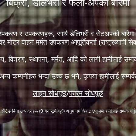
​बिक्री, डेलिभरी र फलो-अपको बारेमा
 उपकरण र उपकरणहरू, साथै डेलिभरी र सेटअपको बारेमा 
र मोटर वाहन मर्मत उपकरण आपूर्तिकर्ता (राष्ट्रव्यापी सेवा
्य, वितरण, स्थापना, मर्मत, आदि को लागी हामीलाई सम्पर
अन्य कम्पनीहरु भन्दा उच्च छ भने, कृपया हामीलाई सम्पर्क 
लाइन सोधपुछ
/
फारम सोधपुछ
य सेटिङ बिना उत्पादनहरू (0 येन सूचीबद्ध)
) अनुमान
माथिबाट छ
कृपया हामीलाई सम्पर्क गर्न