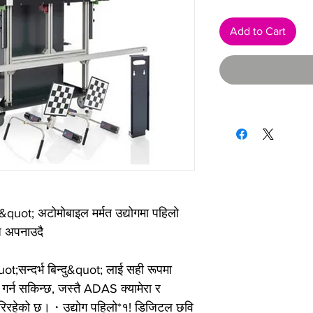
Add to Cart
ot; अटोमोबाइल मर्मत उद्योगमा पहिलो
ि अपनाउदै
ot;सन्दर्भ बिन्दु&quot; लाई सही रूपमा
 गर्न सकिन्छ, जस्तै ADAS क्यामेरा र
गरिरहेको छ।・उद्योग पहिलो*१! डिजिटल छवि